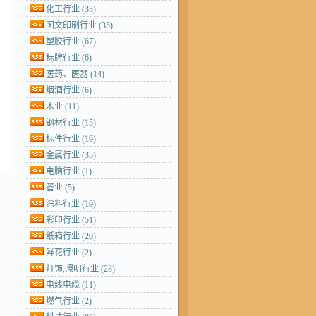
化工行业
(33)
图文印刷行业
(35)
塑胶行业
(67)
标牌行业
(6)
医药、医器
(14)
烟酒行业
(6)
木业
(11)
钢材行业
(15)
标件行业
(19)
金属行业
(35)
电脑行业
(1)
管业
(5)
涂料行业
(19)
彩印行业
(51)
纸箱行业
(20)
鲜花行业
(2)
灯饰,照明行业
(28)
电线电缆
(11)
燃气行业
(2)