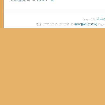
Powered By
WindsP
电话：0755-28715185 28745195
粤IPC备06103373号
Copyr