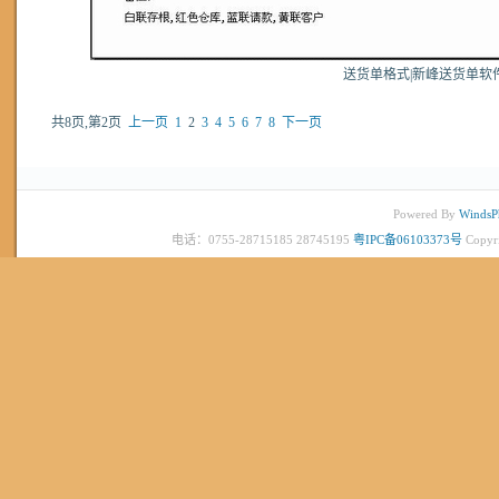
送货单格式|新峰送货单软
共8页,第2页
上一页
1
2
3
4
5
6
7
8
下一页
Powered By
WindsP
电话：0755-28715185 28745195
粤IPC备06103373号
Copyr